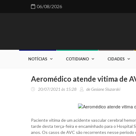
06/08/2026
NOTÍCIAS
COTIDIANO
CIDADES
Aeromédico atende vitima de AV
20/07/2021 às 15:28
de Gesiane Sluzarski
Paciente vítima de um acidente vascular cerebral hemo
tarde desta terça-feira e encaminhado para o Hospital S
anos. Os casos de AVC são recorrentes nesse período d