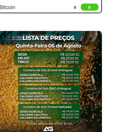
Bitcoin
0
0