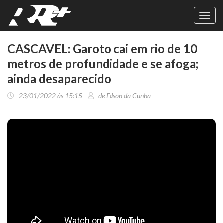
Toggl
navig
CASCAVEL: Garoto cai em rio de 10
metros de profundidade e se afoga;
ainda desaparecido
23/01/2022 às 15:15
de Edson da Cunha