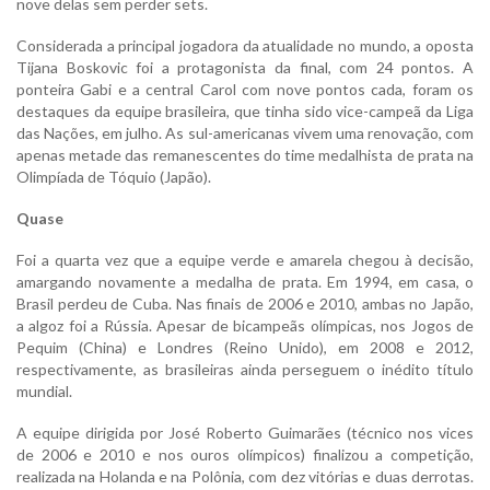
nove delas sem perder sets.
Considerada a principal jogadora da atualidade no mundo, a oposta
Tijana Boskovic foi a protagonista da final, com 24 pontos. A
ponteira Gabi e a central Carol com nove pontos cada, foram os
destaques da equipe brasileira, que tinha sido vice-campeã da Liga
das Nações, em julho. As sul-americanas vivem uma renovação, com
apenas metade das remanescentes do time medalhista de prata na
Olimpíada de Tóquio (Japão).
Quase
Foi a quarta vez que a equipe verde e amarela chegou à decisão,
amargando novamente a medalha de prata. Em 1994, em casa, o
Brasil perdeu de Cuba. Nas finais de 2006 e 2010, ambas no Japão,
a algoz foi a Rússia. Apesar de bicampeãs olímpicas, nos Jogos de
Pequim (China) e Londres (Reino Unido), em 2008 e 2012,
respectivamente, as brasileiras ainda perseguem o inédito título
mundial.
A equipe dirigida por José Roberto Guimarães (técnico nos vices
de 2006 e 2010 e nos ouros olímpicos) finalizou a competição,
realizada na Holanda e na Polônia, com dez vitórias e duas derrotas.