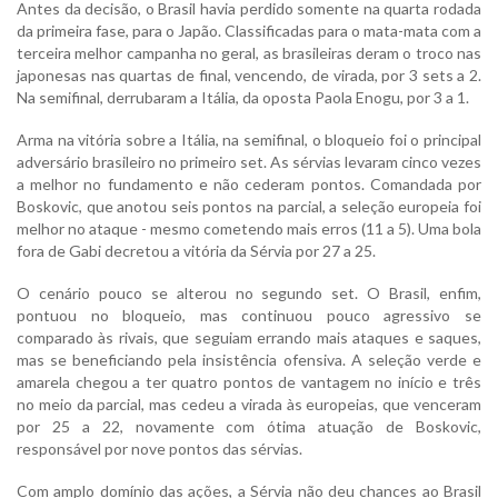
Antes da decisão, o Brasil havia perdido somente na quarta rodada
da primeira fase, para o Japão. Classificadas para o mata-mata com a
terceira melhor campanha no geral, as brasileiras deram o troco nas
japonesas nas quartas de final, vencendo, de virada, por 3 sets a 2.
Na semifinal, derrubaram a Itália, da oposta Paola Enogu, por 3 a 1.
Arma na vitória sobre a Itália, na semifinal, o bloqueio foi o principal
adversário brasileiro no primeiro set. As sérvias levaram cinco vezes
a melhor no fundamento e não cederam pontos. Comandada por
Boskovic, que anotou seis pontos na parcial, a seleção europeia foi
melhor no ataque - mesmo cometendo mais erros (11 a 5). Uma bola
fora de Gabi decretou a vitória da Sérvia por 27 a 25.
O cenário pouco se alterou no segundo set. O Brasil, enfim,
pontuou no bloqueio, mas continuou pouco agressivo se
comparado às rivais, que seguiam errando mais ataques e saques,
mas se beneficiando pela insistência ofensiva. A seleção verde e
amarela chegou a ter quatro pontos de vantagem no início e três
no meio da parcial, mas cedeu a virada às europeias, que venceram
por 25 a 22, novamente com ótima atuação de Boskovic,
responsável por nove pontos das sérvias.
Com amplo domínio das ações, a Sérvia não deu chances ao Brasil