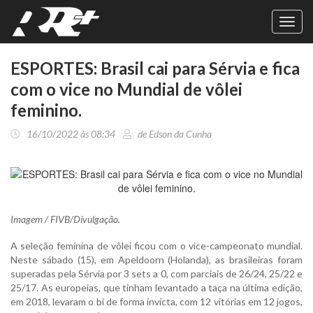
Toggl
navig
ESPORTES: Brasil cai para Sérvia e fica
com o vice no Mundial de vôlei
feminino.
16/10/2022 às 08:34
de Edson da Cunha
Imagem / FIVB/Divulgação.
A seleção feminina de vôlei ficou com o vice-campeonato mundial.
Neste sábado (15), em Apeldoorn (Holanda), as brasileiras foram
superadas pela Sérvia por 3 sets a 0, com parciais de 26/24, 25/22 e
25/17. As europeias, que tinham levantado a taça na última edição,
em 2018, levaram o bi de forma invicta, com 12 vitórias em 12 jogos,