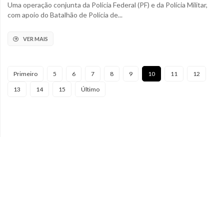
Uma operação conjunta da Polícia Federal (PF) e da Polícia Militar,
com apoio do Batalhão de Polícia de...
VER MAIS
Primeiro
5
6
7
8
9
10
11
12
13
14
15
Último