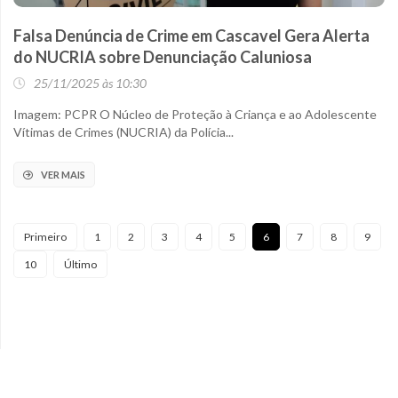
Falsa Denúncia de Crime em Cascavel Gera Alerta
do NUCRIA sobre Denunciação Caluniosa
25/11/2025 às 10:30
Imagem: PCPR O Núcleo de Proteção à Criança e ao Adolescente
Vítimas de Crimes (NUCRIA) da Polícia...
VER MAIS
Primeiro
1
2
3
4
5
6
7
8
9
10
Último