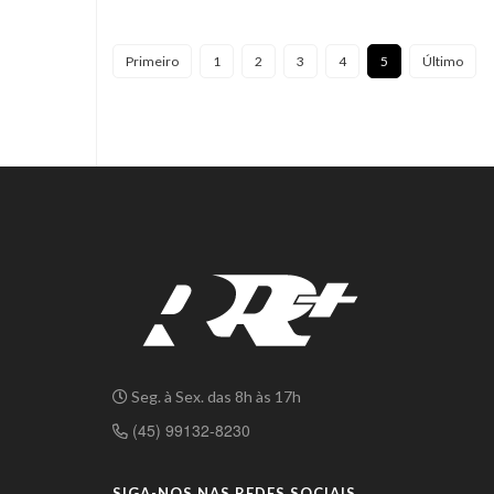
Primeiro
1
2
3
4
5
Último
Seg. à Sex. das 8h às 17h
(45) 99132-8230
SIGA-NOS NAS REDES SOCIAIS