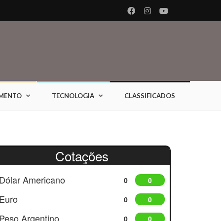
IMENTO
TECNOLOGIA
CLASSIFICADOS
Cotações
Dólar Americano
0
0
Euro
0
0
Peso Argentino
0
0