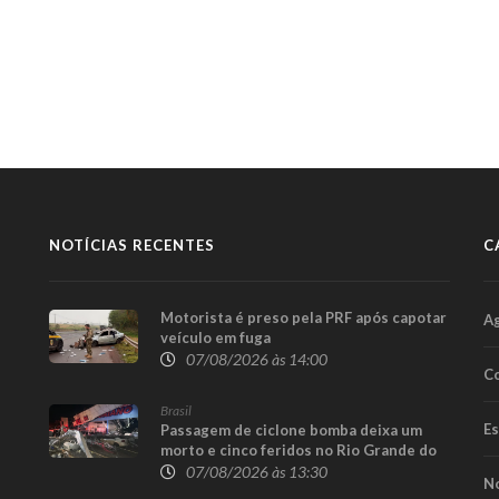
NOTÍCIAS RECENTES
C
Motorista é preso pela PRF após capotar
A
veículo em fuga
07/08/2026 às 14:00
Co
Brasil
E
Passagem de ciclone bomba deixa um
morto e cinco feridos no Rio Grande do
Sul
07/08/2026 às 13:30
No