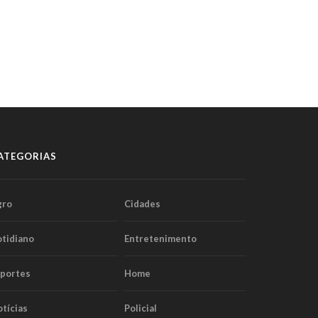
ATEGORIAS
gro
Cidades
tidiano
Entretenimento
sportes
Home
tícias
Policial