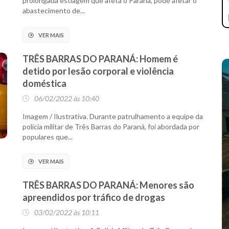
prolongada estiagem que afeta o Paraná, pode afetar o
abastecimento de...
VER MAIS
TRÊS BARRAS DO PARANÁ: Homem é
detido por lesão corporal e violência
doméstica
06/02/2022 às 10:40
Imagem / Ilustrativa. Durante patrulhamento a equipe da
polícia militar de Três Barras do Paraná, foi abordada por
populares que...
VER MAIS
TRÊS BARRAS DO PARANÁ: Menores são
apreendidos por tráfico de drogas
03/02/2022 às 10:11