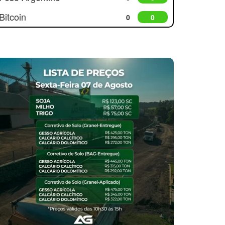
Bitcoin
0
0